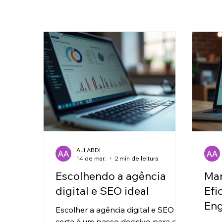
ALI ABDI
14 de mar.
2 min de leitura
Escolhendo a agência
Mar
digital e SEO ideal
Efi
En
Escolher a agência digital e SEO
certa é um passo decisivo para o