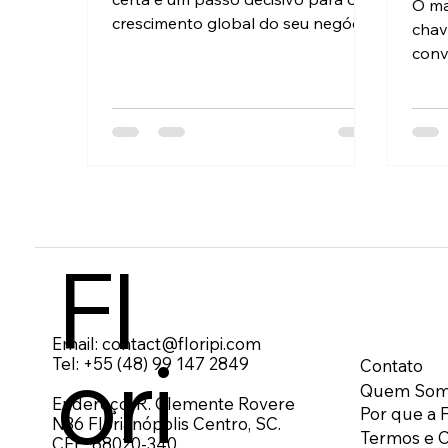
O ma
crescimento global do seu negócio.
chav
O mercado está cheio de opções,
conv
mas nem todas entregam
mund
resultados reais. Eu vou mostrar
se e
como identificar a agência que
conte
realmente faz a diferença. Vamos
gera
direto ao ponto. Por que escolher
inte
uma agência digital e SEO é
apli
essencial? O mundo digital é
func
dinâmico. Sua empresa precisa de
enga
Fl
uma presença online forte para
resu
competir. Uma agência digital e
mark
SEO especializada ajuda a:
Inve
Aumentar a vi
efic
Email:
contact@floripi.com
Ori
Tel:
+55 (48) 99 147 2849
sóli
Contato
Quem Som
Endereço: R. Clemente Rovere
Por que a F
N36 Florianópolis Centro, SC.
Termos e 
CEP: 88020-340