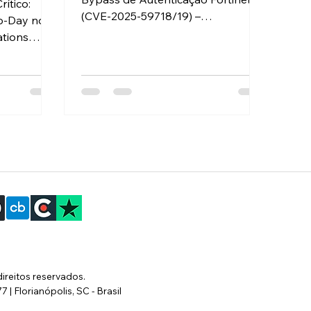
rítico:
(CVE-2025-59718/19) –
ro-Day no
Dispositivos Atualizados
ations
Permanecem Vulneráveis
ma grande
Categoria: Relatórios Técnicos /
o CVE” e
Cibersegurança / Análise de CVE
do
Data: 23 de Janeiro de 2026
al ( in the
Vulnerabilidades do Fortinet SSO –
45
CVE-2025-59718 e CVE-2025-
 na
59719 Resumo Executivo: O "Patch"
sco
Não É Suficiente ATUALIZAÇÃO
e
URGENTE (23 de Jan, 2026):
l, e a
Pesquisadores de segurança e a
ionada ao
Fortinet confirmaram que a
dades
aplicação dos patches de
(KEV) da
Dezembro de 2025 pode
or de que
direitos reservados.
| Florianópolis, SC - Brasil