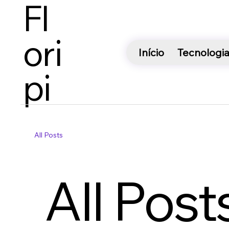
Fl
Ori
Início
Tecnologi
Pi
All Posts
All Post