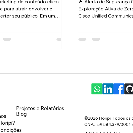
rketing de conteúdo eficaz é a
🚨 Alerta de Segurança C
e para atrair, envolver e
Exploração Ativa de Ze
erter seu público. Em um
Cisco Unified Communic
o digital saturado, destacar-
(CVE-2026-20045) Há u
xige mais do que apenas criar
diferença entre um “nov
údo. É preciso criar valor,
um CVE que já está sen
r conexão e manter o
explorado em ambiente re
resse. Eu vou mostrar como
wild ). A CVE-2026-200
car técnicas que realmente
enquadra-se firmemente
ionam para aumentar o
segunda categoria. A Ci
jamento e impulsionar
reconheceu tentativas d
ltados. Por que investir em
exploração no mundo rea
eting de conteúdo eficaz?
vulnerabilidade foi adic
stir em marketing de conteúdo
catálogo de Vulnerabili
az significa construir uma base
Exploradas Conhecidas 
Projetos e Relatórios
da para o c
CISA — um forte indicad
Blog
os
os
©2026
Floripi
. Todos os 
loripi?
CNPJ: 59.584.379/0001-77 
Condições