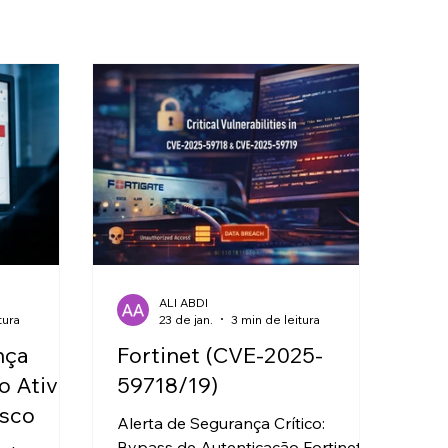
ALI ABDI
tura
23 de jan.
3 min de leitura
nça
Fortinet (CVE-2025-
o Ativa
59718/19)
isco
Alerta de Segurança Crítico:
Bypass de Autenticação Fortinet