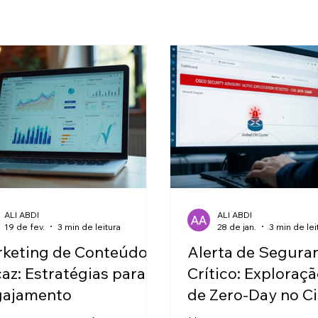
ALI ABDI
ALI ABDI
19 de fev.
3 min de leitura
28 de jan.
3 min de lei
keting de Conteúdo
Alerta de Segura
caz: Estratégias para
Crítico: Exploraçã
gajamento
de Zero-Day no C