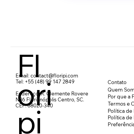
Fl
Email:
contact@floripi.com
Ori
Tel:
+55 (48) 99 147 2849
Contato
Quem Som
Endereço: R. Clemente Rovere
Por que a F
N36 Florianópolis Centro, SC.
Termos e 
Pi
CEP: 88020-340
Política de
Política d
Preferênci