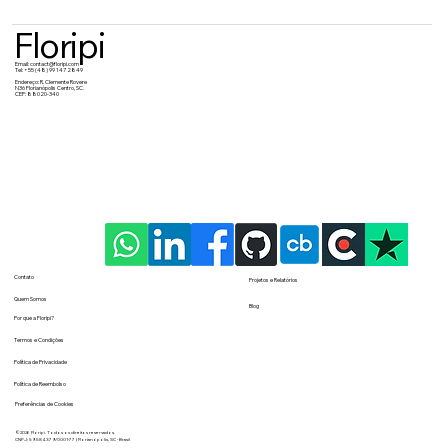
Floripi
Email:
contact@floripi.com
Tel:
+55 (48) 99 147 2849
Endereço: R. Clemente Rovere
N36 Florianópolis Centro, SC.
CEP: 88020-340
Contato
Projetos e Relatórios
Quem Somos
Blog
Por que a Floripi?
Termos e Condições
Política de Privacidade
Política de Reembolso
Preferências de Cookies
©2026
Floripi
. Todos os direitos reservados.
CNPJ: 59.584.379/0001-77 | Florianópolis, SC - Brasil