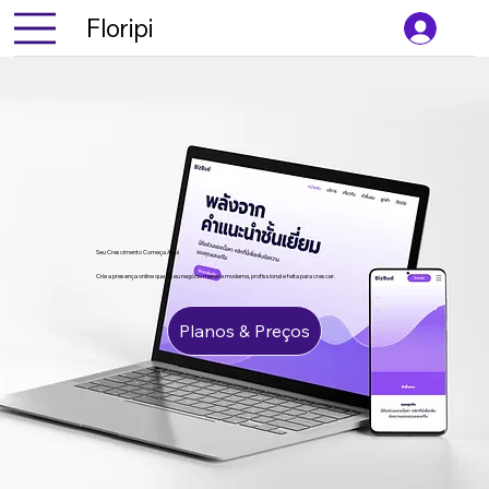
Floripi
Seu Crescimento Começa Aqui
Crie a presença online que o seu negócio merece moderna, profissional e feita para crescer.
Planos & Preços