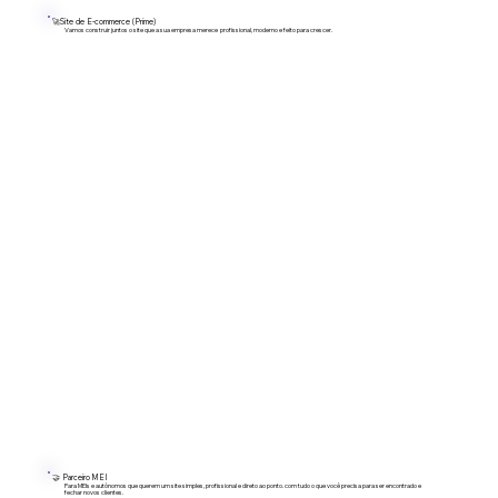
🚀Site de E-commerce (Prime)
Vamos construir juntos o site que a sua empresa merece profissional, moderno e feito para crescer.
🤝 Parceiro MEI
Para MEIs e autônomos que querem um site simples, profissional e direto ao ponto. com tudo o que você precisa para ser encontrado e
fechar novos clientes.