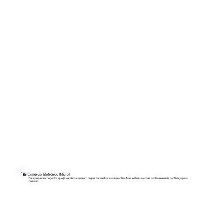
🛍️ Comércio Eletrônico (Micro)
Para pequenos negócios que já vendem e querem organizar melhor sua loja online. Mais estrutura, mais controle e mais confiança para
crescer.