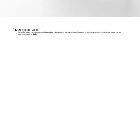
👤 Site Pessoal (Básico)
Se você é freelancer, blogueiro ou influenciador, vamos criar um espaço só seu. Deixe o mundo ouvir sua voz, conhecer seu trabalho e ver
quem você é de verdade.